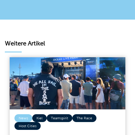
Weitere Artikel
News
Kiel
Teamspirit
The Race
Host Cities