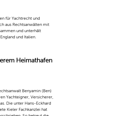
en für Yachtrecht und
ch aus Rechtsanwälten mit
usammen und unterhält
ngland und Italien.
serem Heimathafen
chtsanwalt Benyamin (Ben)
ren Yachteigner, Versicherer,
as. Die unter Hans-Eckhard
te Kieler Fachkanzlei hat
rschrieben. So betreut die