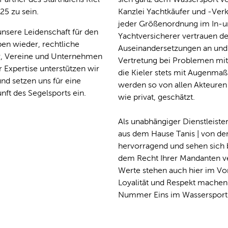
5 zu sein.
Kanzlei Yachtkäufer und -Verk
jeder Größenordnung im In-u
nsere Leidenschaft für den
Yachtversicherer vertrauen d
en wieder, rechtliche
Auseinandersetzungen an und
er, Vereine und Unternehmen
Vertretung bei Problemen mit
r Expertise unterstützen wir
die Kieler stets mit Augenmaß
nd setzen uns für eine
werden so von allen Akteuren
nft des Segelsports ein.
wie privat, geschätzt.
Als unabhängiger Dienstleiste
aus dem Hause Tanis | von de
hervorragend und sehen sich be
dem Recht Ihrer Mandanten ver
Werte stehen auch hier im Vo
Loyalität und Respekt machen 
Nummer Eins im Wassersport