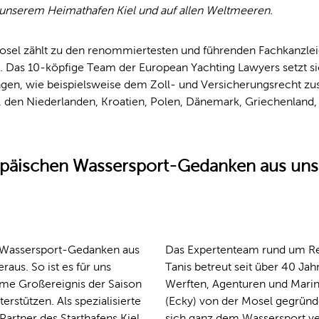
n unserem Heimathafen Kiel und auf allen Weltmeeren.
 Mosel zählt zu den renommiertesten und führenden Fachkanzlei
 Das 10-köpfige Team der European Yachting Lawyers setzt si
ngen, wie beispielsweise dem Zoll- und Versicherungsrecht z
 den Niederlanden, Kroatien, Polen, Dänemark, Griechenland, E
opäischen Wassersport-Gedanken aus un
 Wassersport-Gedanken aus
Das Expertenteam rund um Re
aus. So ist es für uns
Tanis betreut seit über 40 Jah
time Großereignis der Saison
Werften, Agenturen und Marin
terstützen. Als spezialisierte
(Ecky) von der Mosel gegründe
 Partner des Starthafens Kiel
sich ganz dem Wassersport ve